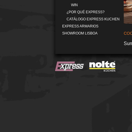
WIN
¿POR QUÉ EXPRESS?
CATÁLOGO EXPRESS KUCHEN
EXPRESS ARMARIOS
COC
SHOWROOM LISBOA
Su